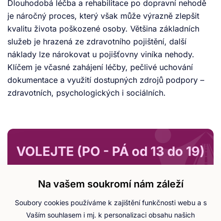
Dlouhodobá léčba a rehabilitace po dopravní nehodě
je náročný proces, který však může výrazně zlepšit
kvalitu života poškozené osoby. Většina základních
služeb je hrazená ze zdravotního pojištění, další
náklady lze nárokovat u pojišťovny viníka nehody.
Klíčem je včasné zahájení léčby, pečlivé uchování
dokumentace a využití dostupných zdrojů podpory –
zdravotních, psychologických i sociálních.
VOLEJTE (PO - PÁ od 13 do 19)
+420 703 111 333
Na vašem soukromí nám záleží
Mgr. Veronika Vošická Buráňová
Soubory cookies používáme k zajištění funkčnosti webu a s
Vaším souhlasem i mj. k personalizaci obsahu našich
V současné době jako výzkumný projekt neumíme přijímat