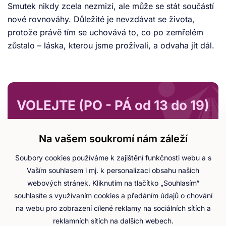
Smutek nikdy zcela nezmizí, ale může se stát součástí
nové rovnováhy. Důležité je nevzdávat se života,
protože právě tím se uchovává to, co po zemřelém
zůstalo – láska, kterou jsme prožívali, a odvaha jít dál.
VOLEJTE (PO - PÁ od 13 do 19)
+420 703 111 333
Na vašem soukromí nám záleží
Mgr. Veronika Vošická Buráňová
Soubory cookies používáme k zajištění funkčnosti webu a s
Vaším souhlasem i mj. k personalizaci obsahu našich
V současné době jako výzkumný projekt neumíme přijímat
dary.
Jak nás podpořit?
webových stránek. Kliknutím na tlačítko „Souhlasím“
souhlasíte s využívaním cookies a předáním údajů o chování
na webu pro zobrazení cílené reklamy na sociálních sítích a
reklamních sítích na dalších webech.