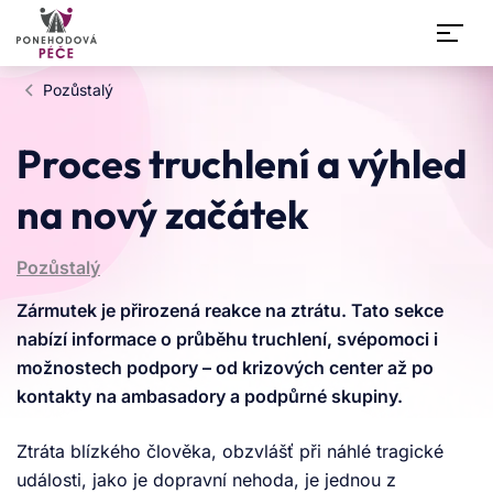
Přeskočit na obsah
Pozůstalý
Asistent Ponehodove Pece
Proces truchlení a výhled
Online
na nový začátek
Dobrý den,
jsem virtuální asistent ponehodové péče. Pracuji
Pozůstalý
s aktuálně platnou legislativou a ověřenými
informacemi z oblasti psychosociální podpory i
Zármutek je přirozená reakce na ztrátu. Tato sekce
pojišťovnictví. Pomohu vám zorientovat se v
nabízí informace o průběhu truchlení, svépomoci i
situaci po dopravní nehodě – ať už jste
možnostech podpory – od krizových center až po
poškozený, viník, pozůstalý nebo svědek.
kontakty na ambasadory a podpůrné skupiny.
Nenahrazuji však osobní a empatický přístup.
Pro individuální konzultaci můžete využít náš
Ztráta blízkého člověka, obzvlášť při náhlé tragické
telefon +420 703 111 333 (PO–PÁ 13:00–19:00),
události, jako je dopravní nehoda, je jednou z
kde se spojíte s naší poradkyní.