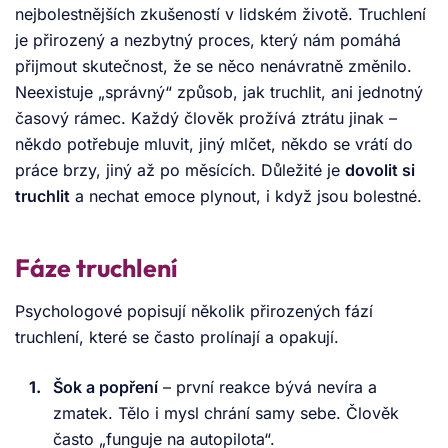
nejbolestnějších zkušeností v lidském životě. Truchlení
Pokud cítíte ohrožení života nebo potřebujete
je přirozený a nezbytný proces, který nám pomáhá
okamžitou krizovou intervenci, neváhejte se
přijmout skutečnost, že se něco nenávratně změnilo.
kdykoli obrátit na tísňovou linku 155 nebo na
Neexistuje „správný“ způsob, jak truchlit, ani jednotný
jinou krizovou linku dostupnou 24 hodin denně.
časový rámec. Každý člověk prožívá ztrátu jinak –
Jak vám mohu pomoci?
někdo potřebuje mluvit, jiný mlčet, někdo se vrátí do
práce brzy, jiný až po měsících. Důležité je
dovolit si
truchlit
a nechat emoce plynout, i když jsou bolestné.
Fáze truchlení
Psychologové popisují několik přirozených fází
truchlení, které se často prolínají a opakují.
Šok a popření
– první reakce bývá nevíra a
zmatek. Tělo i mysl chrání samy sebe. Člověk
často „funguje na autopilota“.