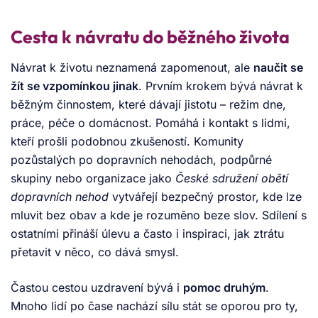
Cesta k návratu do běžného života
Návrat k životu neznamená zapomenout, ale
naučit se
žít se vzpomínkou jinak
. Prvním krokem bývá návrat k
běžným činnostem, které dávají jistotu – režim dne,
práce, péče o domácnost. Pomáhá i kontakt s lidmi,
kteří prošli podobnou zkušeností. Komunity
pozůstalých po dopravních nehodách, podpůrné
skupiny nebo organizace jako
České sdružení obětí
dopravních nehod
vytvářejí bezpečný prostor, kde lze
mluvit bez obav a kde je rozuměno beze slov. Sdílení s
ostatními přináší úlevu a často i inspiraci, jak ztrátu
přetavit v něco, co dává smysl.
Častou cestou uzdravení bývá i
pomoc druhým
.
Mnoho lidí po čase nachází sílu stát se oporou pro ty,