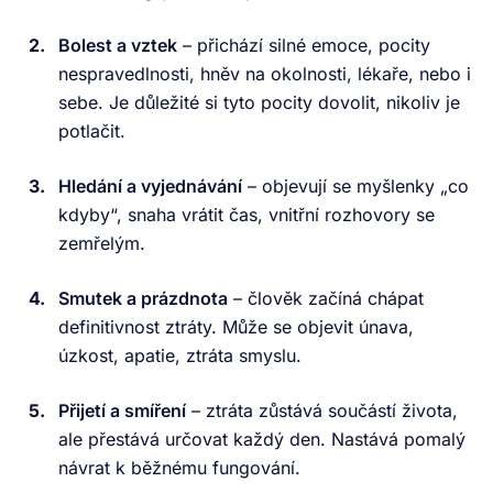
Bolest a vztek
– přichází silné emoce, pocity
nespravedlnosti, hněv na okolnosti, lékaře, nebo i
sebe. Je důležité si tyto pocity dovolit, nikoliv je
potlačit.
Hledání a vyjednávání
– objevují se myšlenky „co
kdyby“, snaha vrátit čas, vnitřní rozhovory se
zemřelým.
Smutek a prázdnota
– člověk začíná chápat
definitivnost ztráty. Může se objevit únava,
úzkost, apatie, ztráta smyslu.
Přijetí a smíření
– ztráta zůstává součástí života,
ale přestává určovat každý den. Nastává pomalý
návrat k běžnému fungování.