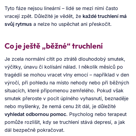
Tyto fáze nejsou lineární – lidé se mezi nimi často
vracejí zpět. Důležité je vědět, že
každé truchlení má
svůj rytmus
a nelze ho uspěchat ani přeskočit.
Co je ještě „běžné“ truchlení
Je zcela normální cítit po ztrátě dlouhodobý smutek,
výčitky, únavu či kolísání nálad. I několik měsíců po
tragédii se mohou vracet vlny emocí – například v den
výročí, při pohledu na místo nehody nebo při běžných
situacích, které připomenou zemřelého. Pokud však
smutek přeroste v pocit úplného vyhasnutí, beznaděje
nebo myšlenky, že nemá cenu žít dál, je důležité
vyhledat odbornou pomoc
. Psycholog nebo terapeut
pomůže rozlišit, kdy se truchlení stává depresí, a jak
dál bezpečně pokračovat.