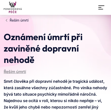
Přeskočit na obsah
Řeším úmrtí
Asistent Ponehodove Pece
Online
Oznámení úmrtí při
zaviněné dopravní
Dobrý den,
nehodě
jsem virtuální asistent ponehodové péče. Pracuji
s aktuálně platnou legislativou a ověřenými
informacemi z oblasti psychosociální podpory i
Řeším úmrtí
pojišťovnictví. Pomohu vám zorientovat se v
situaci po dopravní nehodě – ať už jste
Smrt člověka při dopravní nehodě je tragická událost,
poškozený, viník, pozůstalý nebo svědek.
která zasáhne všechny zúčastněné. Pro viníka nehody
Nenahrazuji však osobní a empatický přístup.
bývá tato situace psychicky mimořádně náročná.
Pro individuální konzultaci můžete využít náš
Najednou se ocitá v roli, kterou si nikdo nepřeje – ví,
telefon +420 703 111 333 (PO–PÁ 13:00–19:00),
že kvůli jeho chybě nebo nepozornosti zemřel jiný
kde se spojíte s naší poradkyní.