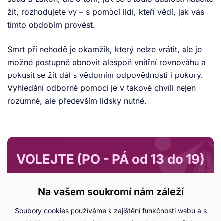
žít, rozhodujete vy – s pomocí lidí, kteří vědí, jak vás
tímto obdobím provést.
Smrt při nehodě je okamžik, který nelze vrátit, ale je
možné postupně obnovit alespoň vnitřní rovnováhu a
pokusit se žít dál s vědomím odpovědnosti i pokory.
Vyhledání odborné pomoci je v takové chvíli nejen
rozumné, ale především lidsky nutné.
VOLEJTE (PO - PÁ od 13 do 19)
+420 703 111 333
Na vašem soukromí nám záleží
Mgr. Veronika Vošická Buráňová
Soubory cookies používáme k zajištění funkčnosti webu a s