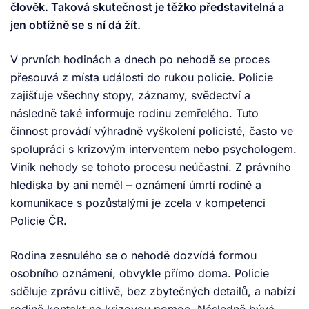
člověk. Taková skutečnost je těžko představitelná a
Pokud cítíte ohrožení života nebo potřebujete
jen obtížně se s ní dá žít.
okamžitou krizovou intervenci, neváhejte se
kdykoli obrátit na tísňovou linku 155 nebo na
V prvních hodinách a dnech po nehodě se proces
jinou krizovou linku dostupnou 24 hodin denně.
přesouvá z místa události do rukou policie. Policie
Jak vám mohu pomoci?
zajišťuje všechny stopy, záznamy, svědectví a
následně také informuje rodinu zemřelého. Tuto
činnost provádí výhradně vyškolení policisté, často ve
spolupráci s krizovým interventem nebo psychologem.
Viník nehody se tohoto procesu neúčastní. Z právního
hlediska by ani neměl – oznámení úmrtí rodině a
komunikace s pozůstalými je zcela v kompetenci
Policie ČR.
Rodina zesnulého se o nehodě dozvídá formou
osobního oznámení, obvykle přímo doma. Policie
sděluje zprávu citlivě, bez zbytečných detailů, a nabízí