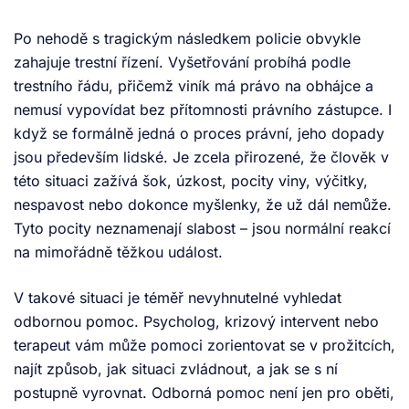
Po nehodě s tragickým následkem policie obvykle
zahajuje trestní řízení. Vyšetřování probíhá podle
trestního řádu, přičemž viník má právo na obhájce a
nemusí vypovídat bez přítomnosti právního zástupce. I
když se formálně jedná o proces právní, jeho dopady
jsou především lidské. Je zcela přirozené, že člověk v
této situaci zažívá šok, úzkost, pocity viny, výčitky,
nespavost nebo dokonce myšlenky, že už dál nemůže.
Tyto pocity neznamenají slabost – jsou normální reakcí
na mimořádně těžkou událost.
V takové situaci je téměř nevyhnutelné vyhledat
odbornou pomoc. Psycholog, krizový intervent nebo
terapeut vám může pomoci zorientovat se v prožitcích,
najít způsob, jak situaci zvládnout, a jak se s ní
postupně vyrovnat. Odborná pomoc není jen pro oběti,