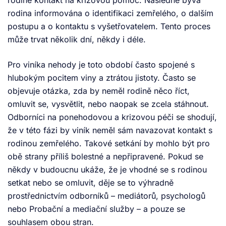
rodině kontakt na krizovou pomoc. Následně bývá
rodina informována o identifikaci zemřelého, o dalším
postupu a o kontaktu s vyšetřovatelem. Tento proces
může trvat několik dní, někdy i déle.
Pro viníka nehody je toto období často spojené s
hlubokým pocitem viny a ztrátou jistoty. Často se
objevuje otázka, zda by neměl rodině něco říct,
omluvit se, vysvětlit, nebo naopak se zcela stáhnout.
Odborníci na ponehodovou a krizovou péči se shodují,
že v této fázi by viník neměl sám navazovat kontakt s
rodinou zemřelého. Takové setkání by mohlo být pro
obě strany příliš bolestné a nepřipravené. Pokud se
někdy v budoucnu ukáže, že je vhodné se s rodinou
setkat nebo se omluvit, děje se to výhradně
prostřednictvím odborníků – mediátorů, psychologů
nebo Probační a mediační služby – a pouze se
souhlasem obou stran.