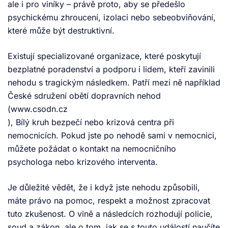
ale i pro viníky – právě proto, aby se předešlo
psychickému zhroucení, izolaci nebo sebeobviňování,
které může být destruktivní.
Existují specializované organizace, které poskytují
bezplatné poradenství a podporu i lidem, kteří zavinili
nehodu s tragickým následkem. Patří mezi ně například
České sdružení obětí dopravních nehod
(www.csodn.cz
), Bílý kruh bezpečí nebo krizová centra při
nemocnicích. Pokud jste po nehodě sami v nemocnici,
můžete požádat o kontakt na nemocničního
psychologa nebo krizového interventa.
Je důležité vědět, že i když jste nehodu způsobili,
máte právo na pomoc, respekt a možnost zpracovat
tuto zkušenost. O vině a následcích rozhodují policie,
soud a zákon, ale o tom, jak se s touto událostí naučíte